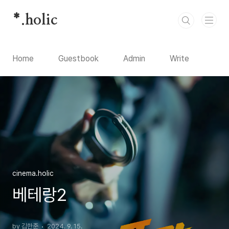
본문 바로가기
*.holic
Home
Guestbook
Admin
Write
cinema.holic
베테랑2
by 김한준
2024. 9. 15.