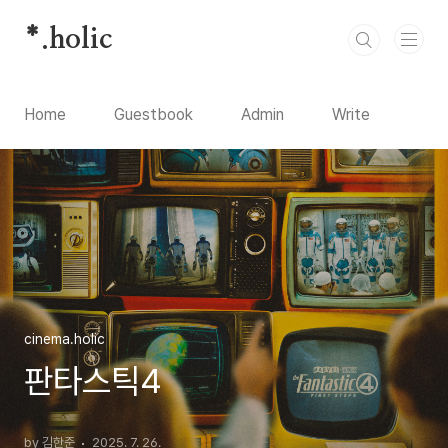
본문 바로가기
*.holic
Home
Guestbook
Admin
Write
cinema.holic
판타스틱4
by 김한준
2025. 7. 26.